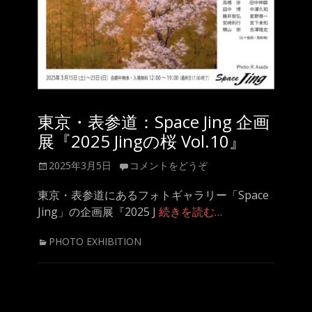
東京・表参道：Space Jing 企画
展『2025 Jingの桜 Vol.10』
投
2025年3月5日
コメントをどうぞ
稿
日
東京・表参道にあるフォトギャラリー「Space
Jing」の企画展『2025 J
続きを読む…
カ
PHOTO EXHIBITION
テ
ゴ
リ
ー