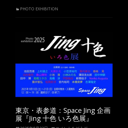
カ
PHOTO EXHIBITION
テ
ゴ
リ
ー
東京・表参道：Space Jing 企画
展『Jing 十色 いろ色展』
投