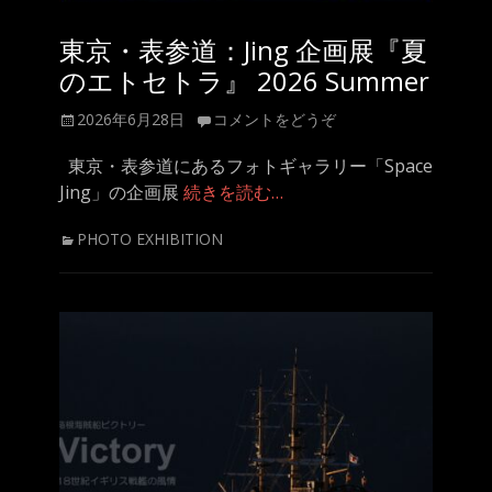
東京・表参道：Jing 企画展『夏
のエトセトラ』 2026 Summer
投
2026年6月28日
コメントをどうぞ
稿
日
東京・表参道にあるフォトギャラリー「Space
Jing」の企画展
続きを読む…
カ
PHOTO EXHIBITION
テ
ゴ
リ
ー