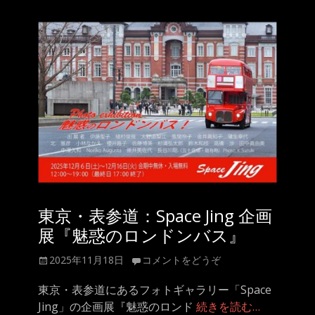
リ
ー
東京・表参道：Space Jing 企画
展『魅惑のロンドンバス』
投
2025年11月18日
コメントをどうぞ
稿
日
東京・表参道にあるフォトギャラリー「Space
Jing」の企画展『魅惑のロンド
続きを読む…