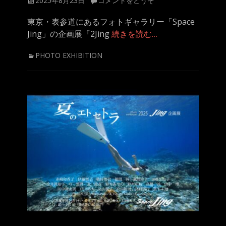
2025年8月23日
コメントをどうぞ
稿
日
東京・表参道にあるフォトギャラリー「Space
Jing」の企画展『2Jing
続きを読む…
カ
PHOTO EXHIBITION
テ
ゴ
リ
ー