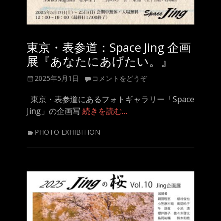
東京・表参道：Space Jing 企画
展『あなたにあげたい。』
投
2025年5月1日
コメントをどうぞ
稿
日
東京・表参道にあるフォトギャラリー「Space
Jing」の企画写
続きを読む…
カ
PHOTO EXHIBITION
テ
ゴ
リ
ー