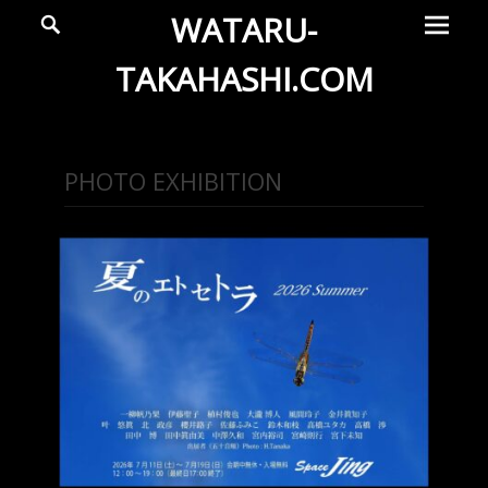
メ
検
WATARU-
索
イ
ン
TAKAHASHI.COM
メ
Wataru
ニ
ュ
Takahashi
PHOTO EXHIBITION
ー
Official
Web
Site