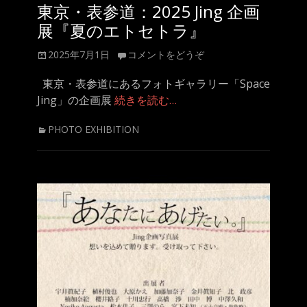
東京・表参道：2025 Jing 企画
展『夏のエトセトラ』
投
2025年7月1日
コメントをどうぞ
稿
日
東京・表参道にあるフォトギャラリー「Space
Jing」の企画展
続きを読む…
カ
PHOTO EXHIBITION
テ
ゴ
リ
ー