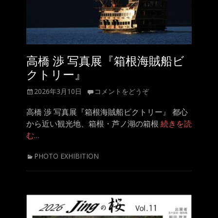
高橋 渉 写真展『箱根海賊船ビ
クトリー』
投
2026年3月10日
コメントをどうぞ
稿
日
高橋 渉 写真展『箱根海賊船ビクトリー』 都心
から近い観光地、箱根・芦ノ湖の箱根
続きを読
む…
カ
PHOTO EXHIBITION
テ
ゴ
リ
ー