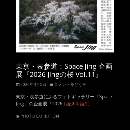
東京・表参道：Space Jing 企画
展『2026 Jingの桜 Vol.11』
投
2026年3月5日
コメントをどうぞ
稿
日
東京・表参道にあるフォトギャラリー「Space
Jing」の企画展『2026 J
続きを読む…
カ
PHOTO EXHIBITION
テ
ゴ