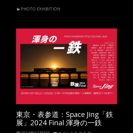
カ
PHOTO EXHIBITION
テ
ゴ
リ
ー
東京・表参道：Space Jing「鉄
展」2024 Final 渾身の一鉄
投
2024年12月5日
コメントをどうぞ