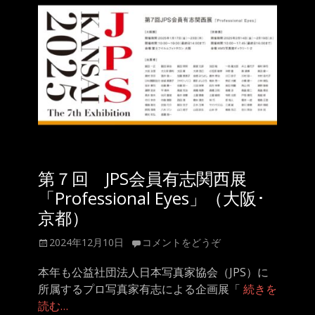
第７回 JPS会員有志関西展
「Professional Eyes」（大阪･
京都）
投
2024年12月10日
コメントをどうぞ
稿
日
本年も公益社団法人日本写真家協会（JPS）に
所属するプロ写真家有志による企画展「
続きを
読む…