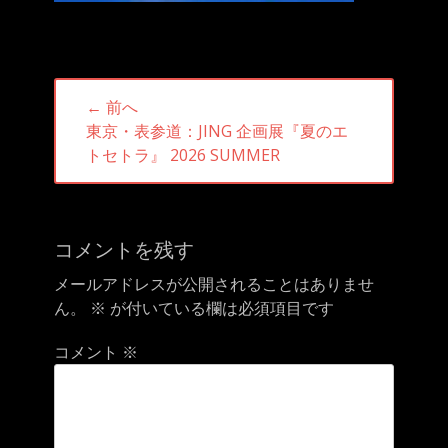
投
← 前へ
稿
前
東京・表参道：JING 企画展『夏のエ
ナ
の
トセトラ』 2026 SUMMER
ビ
投
ゲ
稿:
ー
シ
コメントを残す
ョ
メールアドレスが公開されることはありませ
ン
ん。
※
が付いている欄は必須項目です
コメント
※