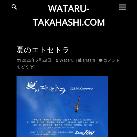
メ
検
WATARU-
索
イ
ン
TAKAHASHI.COM
メ
Wataru
ニ
ュ
Takahashi
夏のエトセトラ
ー
Official
投
投
2026年6月28日
Wataru Takahashi
コメント
Web
稿
稿
をどうぞ
Site
日
者