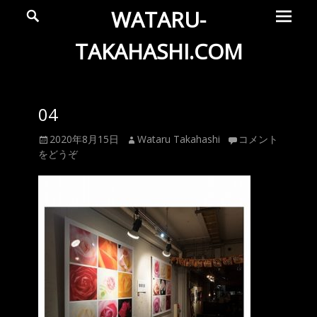
メ
検
WATARU-
索
イ
ン
TAKAHASHI.COM
メ
Wataru
ニ
ュ
Takahashi
04
ー
Official
投
投
2020年8月15日
Wataru Takahashi
コメント
Web
稿
稿
をどうぞ
Site
日
者