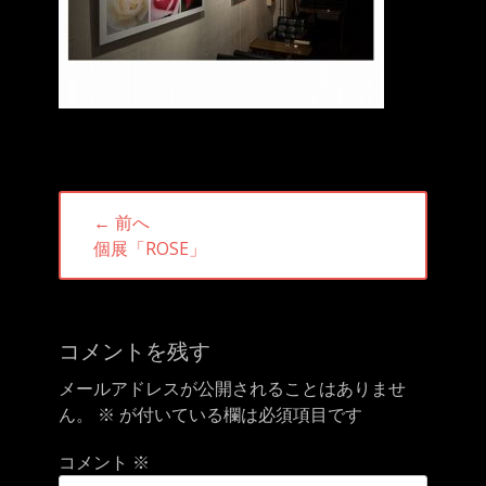
投
← 前へ
稿
前
個展「ROSE」
ナ
の
ビ
投
ゲ
稿:
ー
コメントを残す
シ
メールアドレスが公開されることはありませ
ョ
ん。
※
が付いている欄は必須項目です
ン
コメント
※