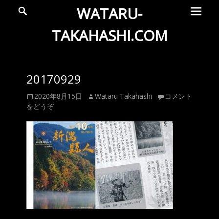
メ
検
WATARU-
索
イ
ン
TAKAHASHI.COM
メ
Wataru
ニ
ュ
Takahashi
20170929
ー
Official
投
投
2020年8月15日
Wataru Takahashi
コメント
Web
稿
稿
をどうぞ
Site
日
者