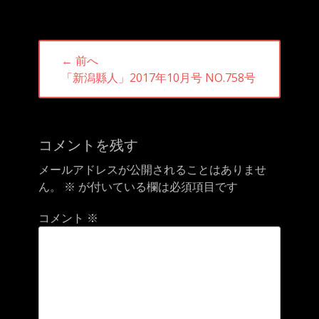
投
← 前へ
稿
前
「新潟縣人」2017年10月号 NO.758号
ナ
の
ビ
投
ゲ
稿:
ー
コメントを残す
シ
メールアドレスが公開されることはありませ
ョ
ん。
※
が付いている欄は必須項目です
ン
コメント
※