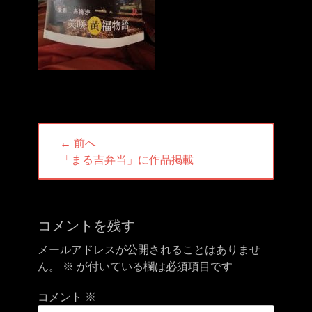
投
← 前へ
稿
前
「まる吉弁当」に作品掲載
ナ
の
ビ
投
ゲ
稿:
ー
コメントを残す
シ
メールアドレスが公開されることはありませ
ョ
ん。
※
が付いている欄は必須項目です
ン
コメント
※