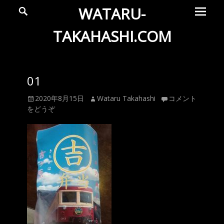
メ
検
WATARU-
索
イ
ン
TAKAHASHI.COM
メ
Wataru
ニ
ュ
Takahashi
01
ー
Official
投
投
2020年8月15日
Wataru Takahashi
コメント
Web
稿
稿
をどうぞ
Site
日
者