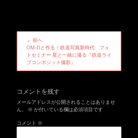
投
← 前へ
稿
前
OM-Dと作る！鉄道写真新時代 フォ
ナ
の
トセミナー 星と一緒に撮る『鉄道ライ
ビ
投
ブコンポジット撮影』
ゲ
稿:
ー
シ
ョ
コメントを残す
ン
メールアドレスが公開されることはありませ
ん。
※
が付いている欄は必須項目です
コメント
※