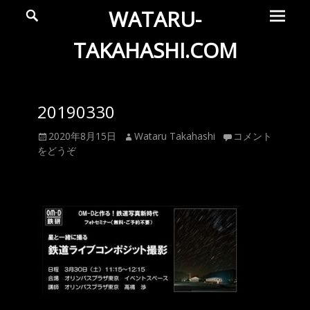
メ
検
WATARU-
索
イ
ン
TAKAHASHI.COM
メ
Wataru
ニ
ュ
Takahashi
20190330
ー
Official
投
投
2020年8月15日
Wataru Takahashi
コメント
Web
稿
稿
をどうぞ
Site
日
者