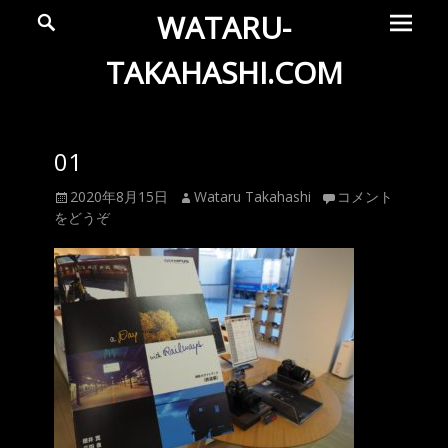
メ
検
WATARU-
索
イ
ン
TAKAHASHI.COM
メ
Wataru
ニ
ュ
Takahashi
01
ー
Official
投
投
2020年8月15日
Wataru Takahashi
コメント
Web
稿
稿
をどうぞ
Site
日
者