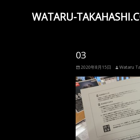
WATARU-TAKAHASHI.
Wataru
Takahashi
Official
03
Web
Site
投
投
2020年8月15日
Wataru Ta
稿
稿
日
者