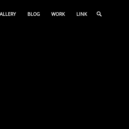
検
ALLERY
BLOG
WORK
LINK
索