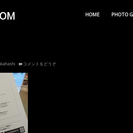
メ
イ
COM
HOME
PHOTO G
ン
メ
ニ
ュ
ー
kahashi
コメントをどうぞ