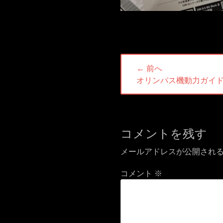
投
← 前へ
稿
前
オリンパス機動力ガイ
ナ
の
投
ビ
稿:
ゲ
コメントを残す
ー
メールアドレスが公開され
シ
ョ
コメント
※
ン