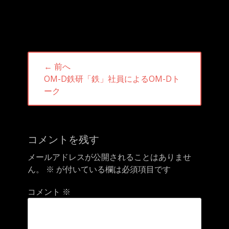
投
← 前へ
稿
前
OM-D鉄研「鉄」社員によるOM-Dト
ナ
の
ーク
ビ
投
ゲ
稿:
ー
シ
コメントを残す
ョ
メールアドレスが公開されることはありませ
ン
ん。
※
が付いている欄は必須項目です
コメント
※