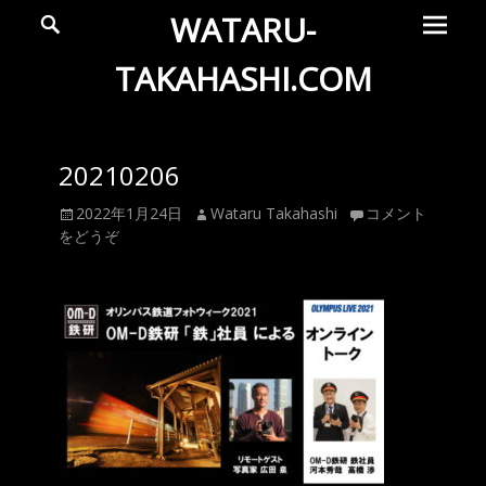
メ
検
WATARU-
索
イ
ン
TAKAHASHI.COM
メ
Wataru
ニ
ュ
Takahashi
20210206
ー
Official
投
投
2022年1月24日
Wataru Takahashi
コメント
Web
稿
稿
をどうぞ
Site
日
者