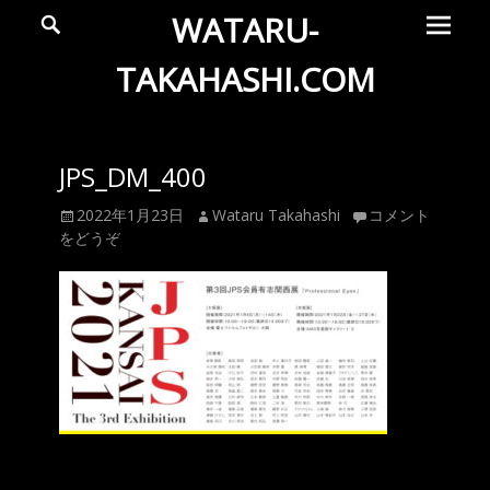
メ
検
WATARU-
索
イ
ン
TAKAHASHI.COM
メ
Wataru
ニ
ュ
Takahashi
JPS_DM_400
ー
Official
投
投
2022年1月23日
Wataru Takahashi
コメント
Web
稿
稿
をどうぞ
Site
日
者