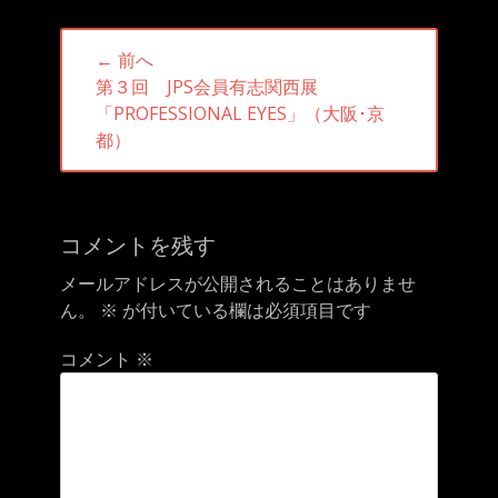
投
← 前へ
稿
前
第３回 JPS会員有志関西展
ナ
の
「PROFESSIONAL EYES」（大阪･京
ビ
投
都）
ゲ
稿:
ー
シ
ョ
コメントを残す
ン
メールアドレスが公開されることはありませ
ん。
※
が付いている欄は必須項目です
コメント
※