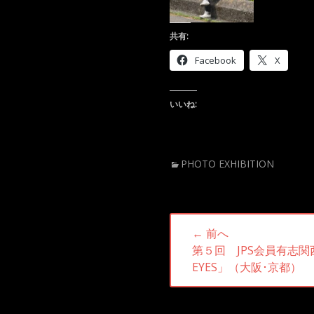
共有:
Facebook
X
いいね:
カ
PHOTO EXHIBITION
テ
ゴ
リ
投
ー
← 前へ
稿
前
第５回 JPS会員有志関西展
ナ
の
EYES」（大阪･京都）
投
ビ
稿: