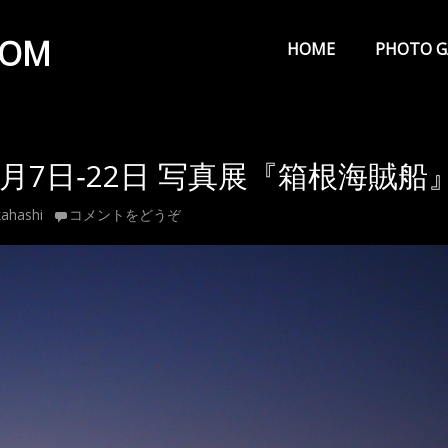
メ
イ
COM
HOME
PHOTO G
ン
メ
ニ
3月7日‐22日 写真展『箱根海賊船
ュ
ー
ahashi
コメントをどうぞ