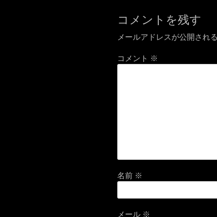
ゲ
ー
コメントを残す
シ
メールアドレスが公開され
ョ
コメント
※
ン
名前
※
メール
※