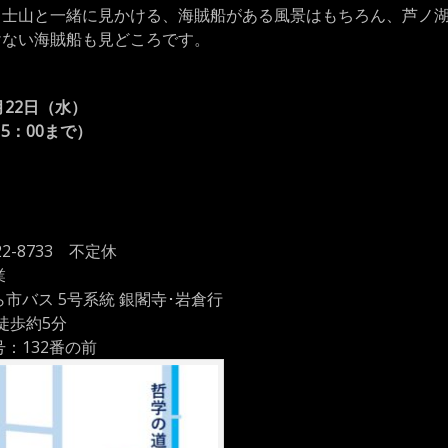
富士山と一緒に見かける、海賊船がある風景はもちろん、芦ノ
けない海賊船も見どころです。
月22日（水）
15：00まで）
）、21日（火・祝）、22日（水）
22-8733 不定休
業
ら市バス 5号系統 銀閣寺･岩倉行
徒歩約5分
：132番の前