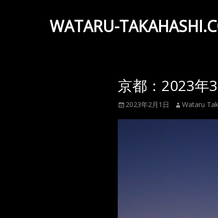
WATARU-TAKAHASHI.
Wataru
Takahashi
Official
京都：2023年
Web
Site
投
投
2023年2月1日
Wataru Tak
稿
稿
日
者