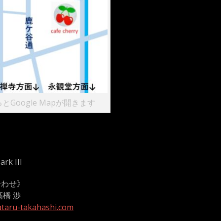
Google Mapが開きます
rk III
合わせ》
高橋 渉
taru-takahashi.com