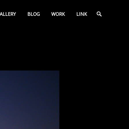
検
ALLERY
BLOG
WORK
LINK
索
』