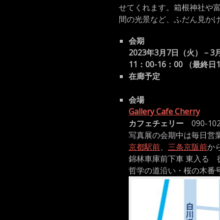
せてくれます。箱根神社や
間の光景など、ふだん見か
会期
2023年3月7日（火）－3
11：00-16：00 （最終日
在廊予定
3月7日（火）、8日（水
会場
Gallery Cafe Cherry
カフェチェリー
090-10
写真展の会期中は毎日営
京都駅前
、
三条京阪前
か
錦林車庫前下車 東入る 
哲学の道沿い・桜の木番号