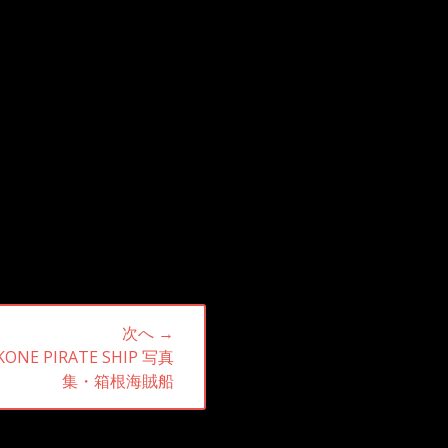
次へ →
ONE PIRATE SHIP 写真
集・箱根海賊船