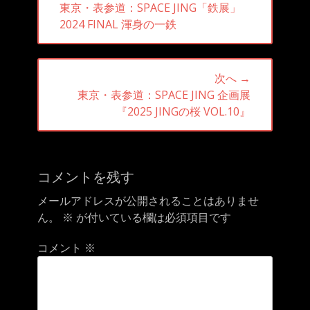
前
東京・表参道：SPACE JING「鉄展」
ナ
の
2024 FINAL 渾身の一鉄
ビ
投
ゲ
稿:
ー
次へ →
シ
次
東京・表参道：SPACE JING 企画展
ョ
の
『2025 JINGの桜 VOL.10』
ン
投
稿:
コメントを残す
メールアドレスが公開されることはありませ
ん。
※
が付いている欄は必須項目です
コメント
※