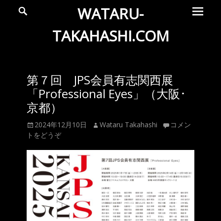
メ
検
WATARU-
索
イ
ン
TAKAHASHI.COM
メ
Wataru
ニ
ュ
Takahashi
第７回 JPS会員有志関西展
ー
Official
「Professional Eyes」（大阪･
Web
京都）
Site
投
投
2024年12月10日
Wataru Takahashi
コメン
稿
稿
トをどうぞ
日
者