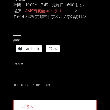
時間：10:00〜17:45（最終日 16:00まで）
場所：
AMS写真館 ギャラリー
１・２
〒604-8425 京都市中京区西ノ京銅駝町48
共有:
Facebook
X
いいね:
カ
PHOTO EXHIBITION
テ
ゴ
リ
投
ー
← 前へ
稿