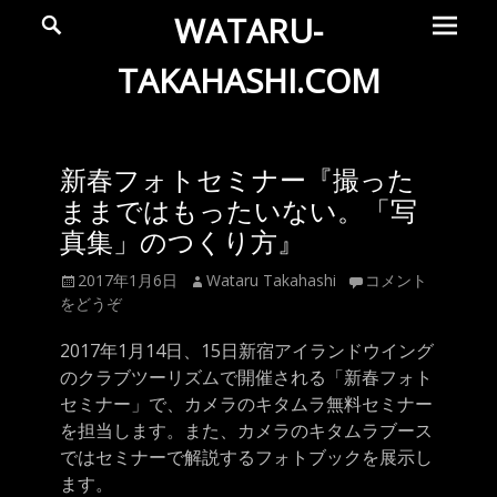
メ
検
WATARU-
索
イ
ン
TAKAHASHI.COM
メ
Wataru
ニ
ュ
Takahashi
新春フォトセミナー『撮った
ー
Official
ままではもったいない。「写
Web
真集」のつくり方』
Site
投
投
2017年1月6日
Wataru Takahashi
コメント
稿
稿
をどうぞ
日
者
2017年1月14日、15日新宿アイランドウイング
のクラブツーリズムで開催される「新春フォト
セミナー」で、カメラのキタムラ無料セミナー
を担当します。また、カメラの
キタムラブース
ではセミナーで解説するフォトブックを展
示し
ます。