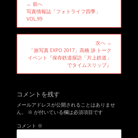
ー
← 前へ
稿
前
写真情報誌「フォトライフ四季」
ナ
の
VOL.99
ビ
投
ゲ
稿:
ー
次へ →
シ
次
「旅写真 EXPO 2017」高橋 渉 トーク
ョ
の
イベント『保存鉄道探訪「片上鉄道」
ン
投
でタイムスリップ』
稿:
コメントを残す
メールアドレスが公開されることはありませ
ん。
※
が付いている欄は必須項目です
コメント
※