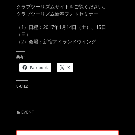
クラブツーリズムサイトをご覧くだ
さい。
クラブツーリズム新春フォトセミナー
（1）日程：2017年1月14日（土）、15日
（日）
（2）会場：新宿アイランドウイング
共有:
Facebook
X
いいね:
カ
EVENT
テ
ゴ
リ
投