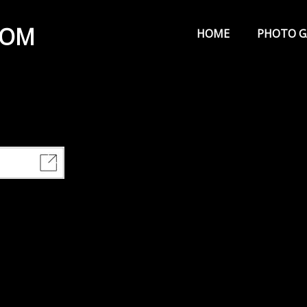
メ
イ
COM
HOME
PHOTO G
ン
メ
ニ
ュ
ー