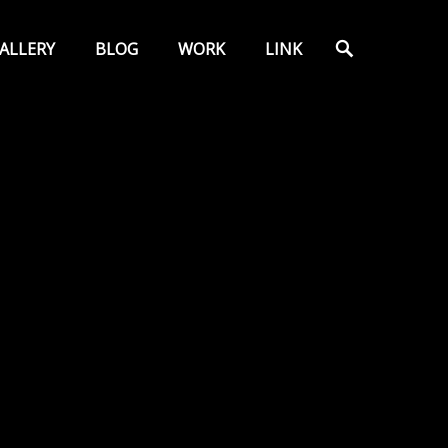
検
ALLERY
BLOG
WORK
LINK
索