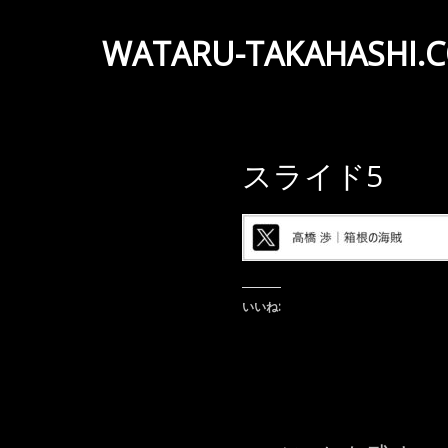
WATARU-TAKAHASHI.
Wataru
Takahashi
Official
スライド5
Web
Site
いいね: