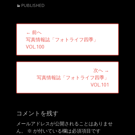
カ
PUBLISHED
テ
ゴ
リ
投
ー
← 前へ
稿
前
写真情報誌「フォトライフ四季」
ナ
の
VOL.100
ビ
投
ゲ
稿:
ー
次へ →
シ
次
写真情報誌「フォトライフ四季」
ョ
の
VOL.101
ン
投
稿:
コメントを残す
メールアドレスが公開されることはありませ
ん。
※
が付いている欄は必須項目です