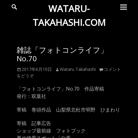
メ
検
WATARU-
索
イ
ン
TAKAHASHI.COM
メ
Wataru
ニ
ュ
Takahashi
雑誌「フォトコンライフ」
ー
Official
No.70
Web
投
投
2017年6月10日
Wataru Takahashi
コメント
Site
稿
稿
をどうぞ
日
者
「フォトコンライフ」No.70 作品寄稿
発行：双葉社
寄稿 巻頭作品 山梨県北杜市明野 ひまわり
寄稿 記事広告
ショップ最前線 フォトブック