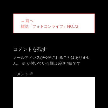
投
← 前へ
稿
前
雑誌「フォトコンライフ」NO.72
ナ
の
ビ
投
ゲ
稿:
ー
コメントを残す
シ
メールアドレスが公開されることはありませ
ョ
ん。
※
が付いている欄は必須項目です
ン
コメント
※