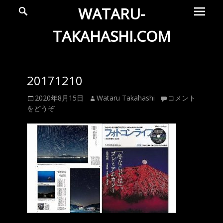
メ
検
WATARU-
索
イ
ン
TAKAHASHI.COM
メ
Wataru
ニ
ュ
Takahashi
20171210
ー
Official
投
投
2020年8月15日
Wataru Takahashi
コメント
Web
稿
稿
をどうぞ
Site
日
者