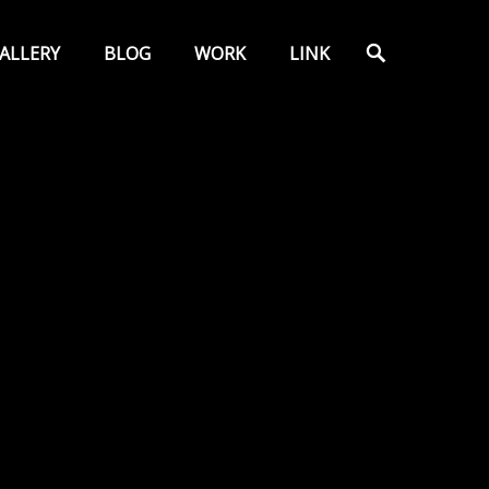
検
ALLERY
BLOG
WORK
LINK
索