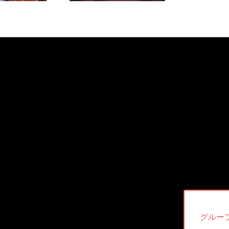
次
グループ
の