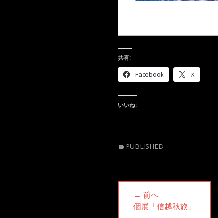
共有:
Facebook
X
いいね:
カ
PUBLISHED
テ
ゴ
リ
投
ー
← 前へ
稿
前
個展「信越秋旅」
の