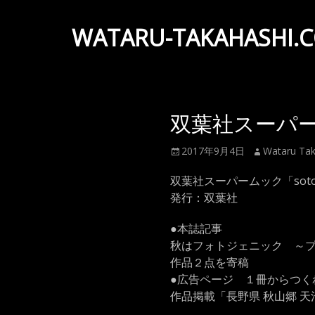
WATARU-TAKAHASHI.
Wataru
Takahashi
Official
双葉社スーパーム
Web
Site
投
投
2017年9月4日
Wataru Tak
稿
稿
日
双葉社スーパームック「soto
者
発行：双葉社
●本誌記事
秋はフォトジェニック ～
作品２点を寄稿
●広告ページ １冊からつく
作品掲載「長野県 秋山郷 天