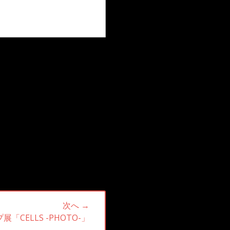
次へ →
展「CELLS -PHOTO-」