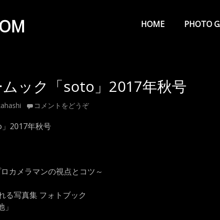
メ
イ
COM
HOME
PHOTO G
ン
メ
ニ
ック「soto」2017年秋号
ュ
ー
ahashi
コメントをどうぞ
」2017年秋号
プロカメラマンの視点とコツ～
れる写真集 フォトブック
池」