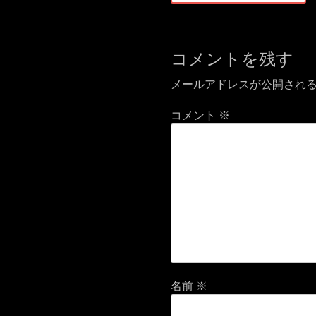
ナ
投
ビ
稿:
ゲ
コメントを残す
ー
メールアドレスが公開され
シ
ョ
コメント
※
ン
名前
※