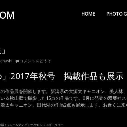
メ
イ
COM
HOME
PHOTO G
ン
メ
ニ
旅」
ュ
ー
ahashi
コメントをどうぞ
o」2017年秋号 掲載作品も展示
真の作品展を開催します。新潟県の大源太キャニオン、美人林
る秋山郷で撮影した15点の作品です。9月に発売の双葉社スーパ
大源太キャニオン、田代湖の作品2点も展示します。お近くに来
会場：フレームマン.ギンザ.サロン ミニギャラリー