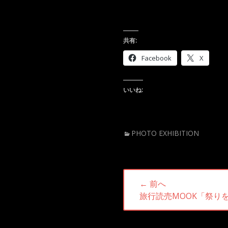
共有:
Facebook
X
いいね:
カ
PHOTO EXHIBITION
テ
ゴ
リ
投
ー
← 前へ
稿
前
旅行読売MOOK「祭り
ナ
の
投
ビ