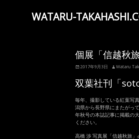
WATARU-TAKAHASHI.
Wataru
Takahashi
Official
個展「信越秋
Web
Site
投
投
2017年9月3日
Wataru Tak
稿
稿
日
者
双葉社刊「sot
毎年、撮影している紅葉写
潟県から長野県にまたがってい
年秋号の本誌記事に掲載の
ください。
高橋 渉 写真展「信越秋旅」