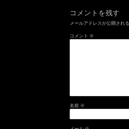
稿:
ゲ
コメントを残す
ー
メールアドレスが公開され
シ
ョ
コメント
※
ン
名前
※
メール
※