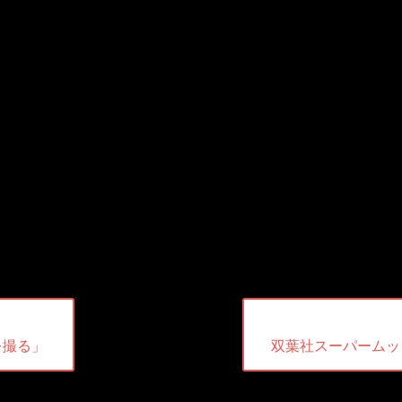
次
を撮る」
双葉社スーパームック
の
投