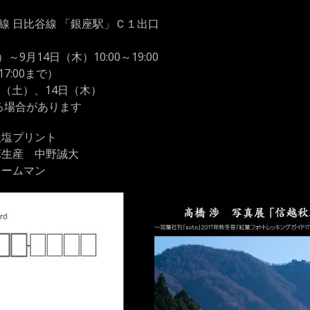
座線 日比谷線 「銀座駅」Ｃ１出口
～9月14日（木）10:00～19:00
7:00まで）
日（土）、14日（木）
る場合があります
銀塩プリント
ボ生産 中野誠大
レームマン