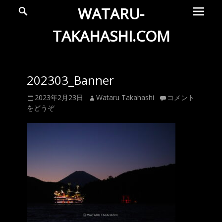
メ
検
WATARU-
索
イ
ン
TAKAHASHI.COM
メ
Wataru
ニ
ュ
Takahashi
202303_Banner
ー
Official
投
投
2023年2月23日
Wataru Takahashi
コメント
Web
稿
稿
をどうぞ
Site
日
者