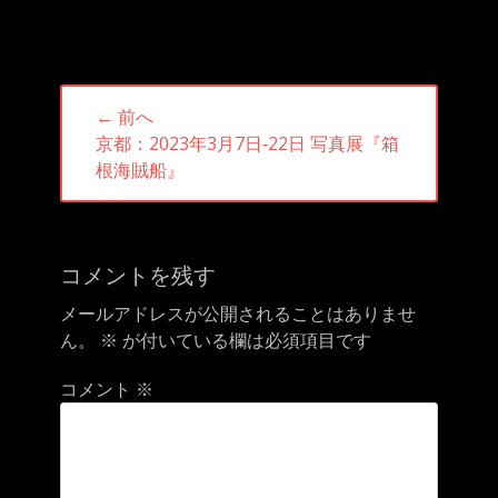
投
← 前へ
稿
前
京都：2023年3月7日‐22日 写真展『箱
ナ
の
根海賊船』
ビ
投
ゲ
稿:
ー
シ
コメントを残す
ョ
メールアドレスが公開されることはありませ
ン
ん。
※
が付いている欄は必須項目です
コメント
※